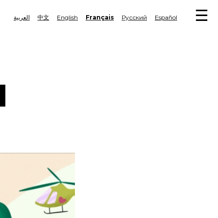
M
العربية
中文
English
Français
Русский
Español
Tog
navi
N
N