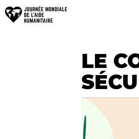
LANGUA
Journée
mondiale
SWITCH
de
l’aide
humanitaire
LE C
SÉCU