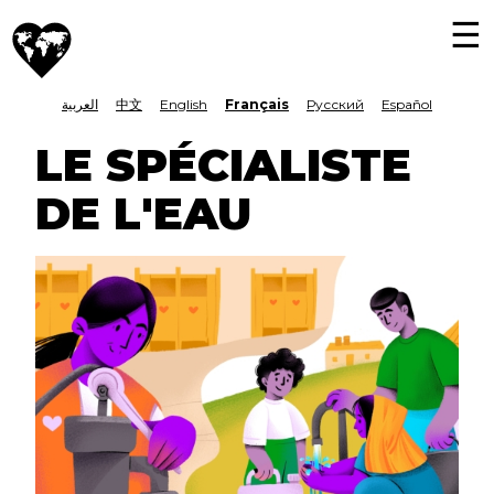
Aller
M
Journée
au
To
mondiale
N
nav
contenu
de
LANGUAGE
العربية
中文
English
Français
Русский
Español
principal
l’aide
humanitaire
SWITCHER
LE SPÉCIALISTE
DE L'EAU