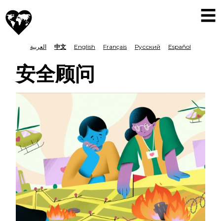
跳
M
世
转
To
界
N
nav
到
人
LANGUAGE
العربية
中文
English
Français
Русский
Español
主
道
主
要
SWITCHER
安全顾问
义
内
日
容