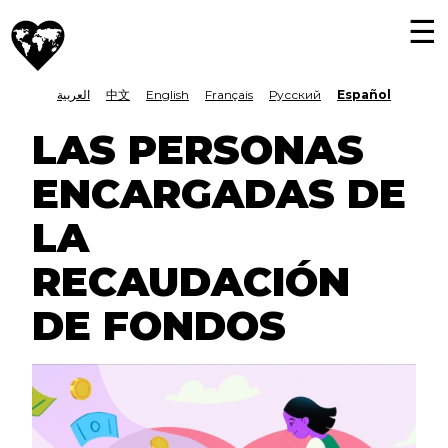
Pasar
M
Día
al
To
Mundial
N
nav
contenido
de
LANGUAGE
العربية
中文
English
Français
Русский
Español
principal
la
Asistencia
SWITCHER
LAS PERSONAS
Humanitaria
ENCARGADAS DE
LA
RECAUDACIÓN
DE FONDOS