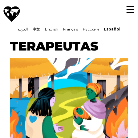
Pasar
M
Día
al
To
Mundial
N
nav
contenido
de
LANGUAGE
العربية
中文
English
Français
Русский
Español
principal
la
Asistencia
SWITCHER
TERAPEUTAS
Humanitaria