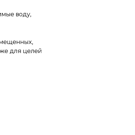
имые воду,
ремещенных,
кже для целей