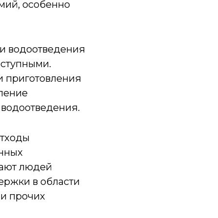
мий, особенно
 и водоотведения
ступными.
и приготовления
вление
водоотведения.
отходы
онных
чают людей
ержки в области
 и прочих