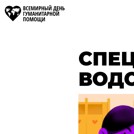
LANGUAGE
Всемирный
день
SWITCHER
гуманитарной
помощи
СПЕ
ВОД