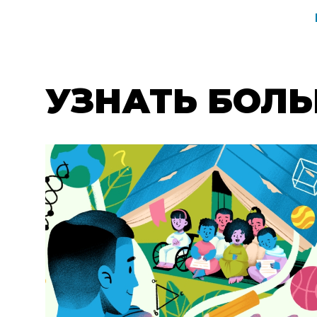
PROFILE
NAVIGATI
LINKS
УЗНАТЬ БОЛ
EXPLORE
MORE
PROFILES