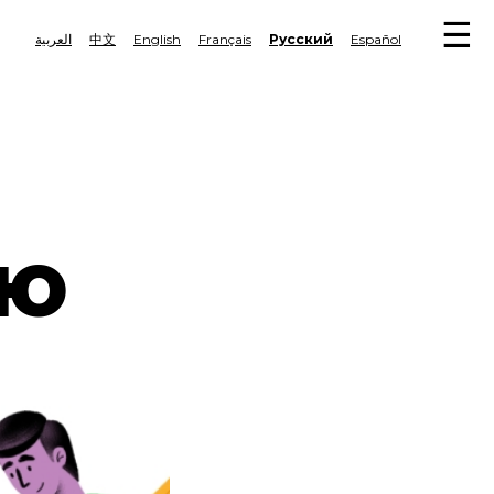
MA
العربية
中文
English
Français
Русский
Español
Tog
NA
navi
ИЮ