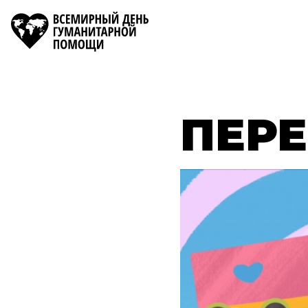
LANGUAGE
Всемирный
день
SWITCHER
гуманитарной
помощи
ПЕР