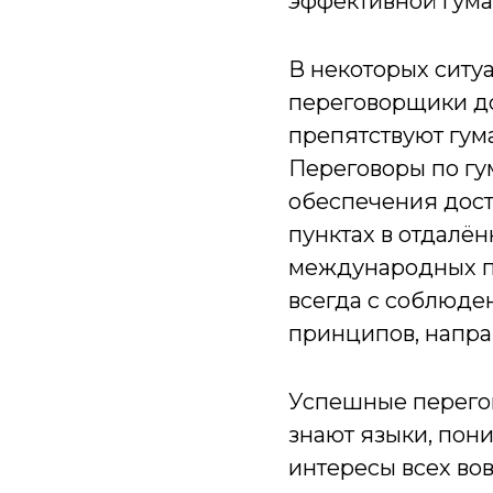
эффективной гума
В некоторых ситу
переговорщики до
препятствуют гума
Переговоры по гу
обеспечения дост
пунктах в отдалё
международных пе
всегда с соблюде
принципов, напра
Успешные перего
знают языки, пони
интересы всех во