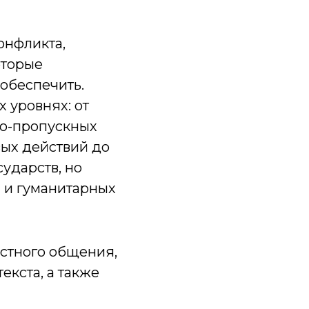
онфликта,
оторые
 обеспечить.
 уровнях: от
но-пропускных
вых действий до
ударств, но
 и гуманитарных
стного общения,
екста, а также