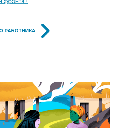
и фронта?
О РАБОТНИКА