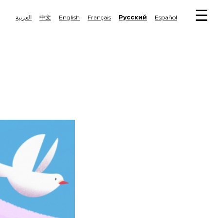
MA
العربية
中文
English
Français
Русский
Español
Tog
NA
navi