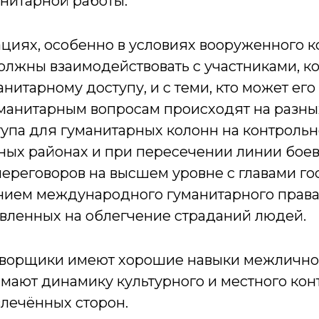
нитарной работы.
ациях, особенно в условиях вооруженного к
лжны взаимодействовать с участниками, к
нитарному доступу, и с теми, кто может его
манитарным вопросам происходят на разных
упа для гуманитарных колонн на контроль
нных районах и при пересечении линии бое
реговоров на высшем уровне с главами гос
нием международного гуманитарного права
вленных на облегчение страданий людей.
ворщики имеют хорошие навыки межлично
мают динамику культурного и местного конт
влечённых сторон.